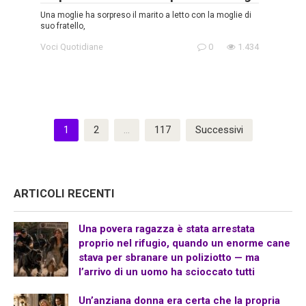
Una moglie ha sorpreso il marito a letto con la moglie di
suo fratello,
Voci Quotidiane
0
1.434
Paginazione
1
2
…
117
Successivi
degli
articoli
ARTICOLI RECENTI
Una povera ragazza è stata arrestata
proprio nel rifugio, quando un enorme cane
stava per sbranare un poliziotto — ma
l’arrivo di un uomo ha scioccato tutti
Un’anziana donna era certa che la propria