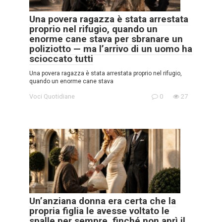
Una povera ragazza è stata arrestata
proprio nel rifugio, quando un
enorme cane stava per sbranare un
poliziotto — ma l’arrivo di un uomo ha
scioccato tutti
Una povera ragazza è stata arrestata proprio nel rifugio,
quando un enorme cane stava
Voci Quotidiane
0
27
Un’anziana donna era certa che la
propria figlia le avesse voltato le
spalle per sempre, finché non aprì il