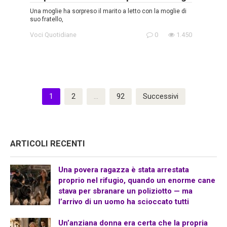
Una moglie ha sorpreso il marito a letto con la moglie di
suo fratello,
Voci Quotidiane
0
1.450
Paginazione
1
2
…
92
Successivi
degli
articoli
ARTICOLI RECENTI
Una povera ragazza è stata arrestata
proprio nel rifugio, quando un enorme cane
stava per sbranare un poliziotto — ma
l’arrivo di un uomo ha scioccato tutti
Un’anziana donna era certa che la propria