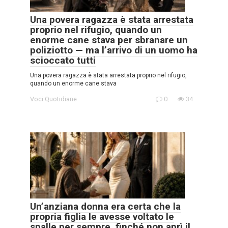
Una povera ragazza è stata arrestata
proprio nel rifugio, quando un
enorme cane stava per sbranare un
poliziotto — ma l’arrivo di un uomo ha
scioccato tutti
Una povera ragazza è stata arrestata proprio nel rifugio,
quando un enorme cane stava
Voci Quotidiane
0
34
Un’anziana donna era certa che la
propria figlia le avesse voltato le
spalle per sempre, finché non aprì il