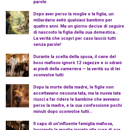
parole
Dopo aver perso la moglie e la figlia, un
miliardario evitò qualsiasi bambino per
quattro anni. Ma un giorno decise di seguire
di nascosto la figlia della sua domestica…
La verità che scoprì per caso lasciò tutti
senza parole!
Durante la scelta della sposa, il cane del
boss mafioso ignorò 12 ragazze e si sdraiò
ai piedi della cameriera — la verità su di lei
sconvolse tutti
Dopo la morte della madre, le figlie non
accettavano nessuna tata, ma la nuova tata
riuscì a far ridere le bambine che avevano
perso la madre, e la sua confessione pochi
minuti dopo sconvolse tutti…
Il capo di un’influente famiglia mafiosa,
lasciando la moglie incinta alle cure di sua