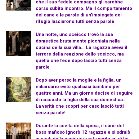
che il suo fedele compagno gli sarebbe
corso subito incontro. Ma il comportamento
del cane e le parole di un’impiegata del
rifugio lasciarono tutti senza parole
Una notte, uno sceicco trovò la sua
domestica brutalmente picchiata nella
cucina della sua villa… La ragazza aveva il
terrore della reazione dello sceicco, ma
quello che fece dopo lasciò tutti senza
parole
Dopo aver perso la moglie e la figlia, un
miliardario evitò qualsiasi bambino per
quattro anni. Ma un giorno decise di seguire
di nascosto la figlia della sua domestica…
La verità che scoprì per caso lasciò tutti
senza parole!
Durante la scelta della sposa, il cane del
boss mafioso ignorò 12 ragazze e si sdraiò
ai piedi della cameriera — la verità su di lei