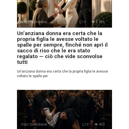
Voci Quotidiane
0
1.396
Un’anziana donna era certa che la
propria figlia le avesse voltato le
spalle per sempre, finché non aprì il
sacco di riso che le era stato
regalato — ciò che vide sconvolse
tutti
Un’anziana donna era certa che la propria figlia le avesse
voltato le spalle per
Voci Quotidiane
0
452