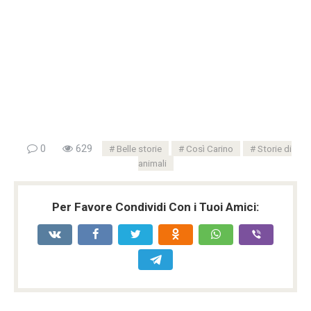
0
629
Belle storie
Così Carino
Storie di
animali
Per Favore Condividi Con i Tuoi Amici: