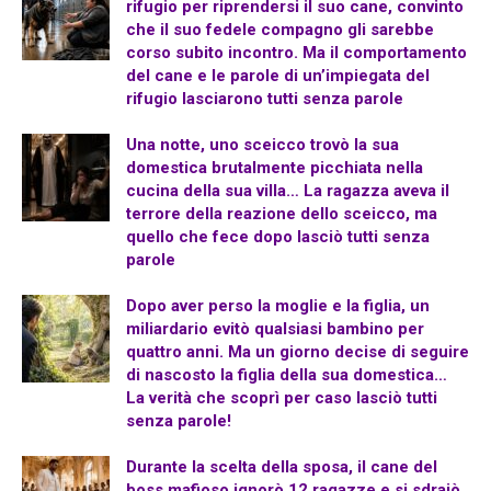
rifugio per riprendersi il suo cane, convinto
che il suo fedele compagno gli sarebbe
corso subito incontro. Ma il comportamento
del cane e le parole di un’impiegata del
rifugio lasciarono tutti senza parole
Una notte, uno sceicco trovò la sua
domestica brutalmente picchiata nella
cucina della sua villa… La ragazza aveva il
terrore della reazione dello sceicco, ma
quello che fece dopo lasciò tutti senza
parole
Dopo aver perso la moglie e la figlia, un
miliardario evitò qualsiasi bambino per
quattro anni. Ma un giorno decise di seguire
di nascosto la figlia della sua domestica…
La verità che scoprì per caso lasciò tutti
senza parole!
Durante la scelta della sposa, il cane del
boss mafioso ignorò 12 ragazze e si sdraiò