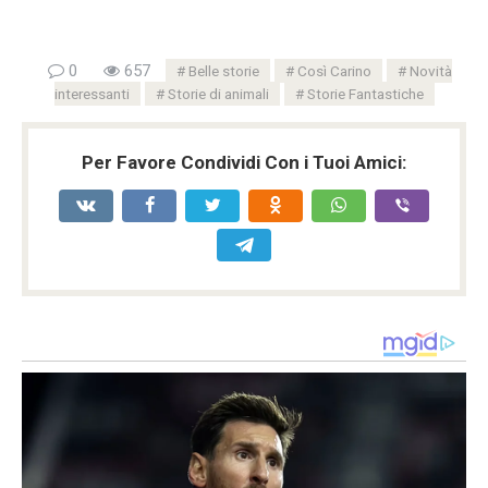
0
657
Belle storie
Così Carino
Novità
interessanti
Storie di animali
Storie Fantastiche
Per Favore Condividi Con i Tuoi Amici: