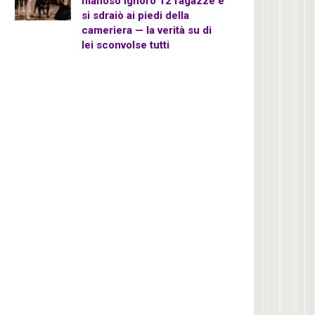
mafioso ignorò 12 ragazze e
si sdraiò ai piedi della
cameriera — la verità su di
lei sconvolse tutti