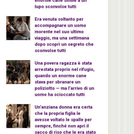
enorme cane simile a un
lupo sconvolse tutti
Era venuta soltanto per
accompagnare un uomo
morente nel suo ultimo
viaggio, ma una settimana
dopo scoprì un segreto che
sconvolse tutti
Una povera ragazza è stata
arrestata proprio nel rifugio,
quando un enorme cane
stava per sbranare un
poliziotto — ma l’arrivo di un
uomo ha scioccato tutti
Un’anziana donna era certa
che la propria figlia le
avesse voltato le spalle per
sempre, finché non aprì il
sacco di riso che le era stato