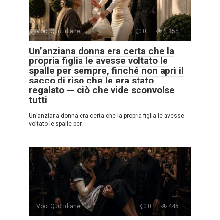
Voci Quotidiane
0
1.355
Un’anziana donna era certa che la
propria figlia le avesse voltato le
spalle per sempre, finché non aprì il
sacco di riso che le era stato
regalato — ciò che vide sconvolse
tutti
Un’anziana donna era certa che la propria figlia le avesse
voltato le spalle per
Voci Quotidiane
0
445