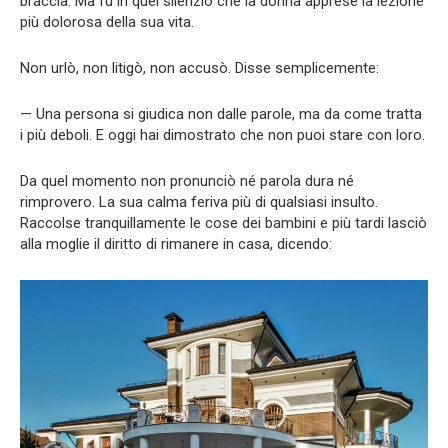
braccia. Ma fu in quel silenzio che la donna apprese la lezione
più dolorosa della sua vita.
Non urlò, non litigò, non accusò. Disse semplicemente:
— Una persona si giudica non dalle parole, ma da come tratta
i più deboli. E oggi hai dimostrato che non puoi stare con loro.
Da quel momento non pronunciò né parola dura né
rimprovero. La sua calma feriva più di qualsiasi insulto.
Raccolse tranquillamente le cose dei bambini e più tardi lasciò
alla moglie il diritto di rimanere in casa, dicendo: