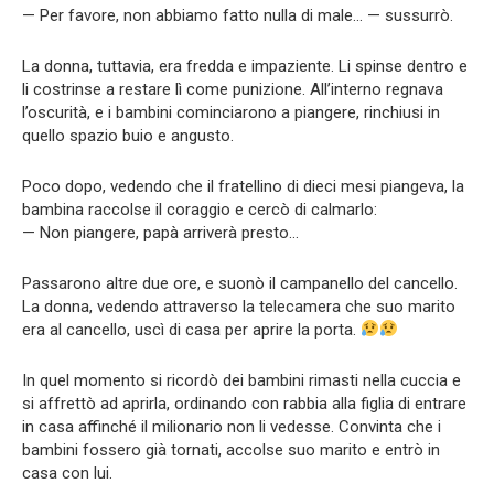
— Per favore, non abbiamo fatto nulla di male… — sussurrò.
La donna, tuttavia, era fredda e impaziente. Li spinse dentro e
li costrinse a restare lì come punizione. All’interno regnava
l’oscurità, e i bambini cominciarono a piangere, rinchiusi in
quello spazio buio e angusto.
Poco dopo, vedendo che il fratellino di dieci mesi piangeva, la
bambina raccolse il coraggio e cercò di calmarlo:
— Non piangere, papà arriverà presto…
Passarono altre due ore, e suonò il campanello del cancello.
La donna, vedendo attraverso la telecamera che suo marito
era al cancello, uscì di casa per aprire la porta.
In quel momento si ricordò dei bambini rimasti nella cuccia e
si affrettò ad aprirla, ordinando con rabbia alla figlia di entrare
in casa affinché il milionario non li vedesse. Convinta che i
bambini fossero già tornati, accolse suo marito e entrò in
casa con lui.