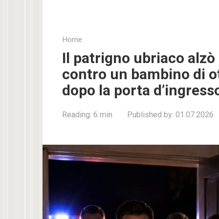
Home
Il patrigno ubriaco alz
contro un bambino di 
dopo la porta d’ingress
Reading:
6 min
Published by:
01.07.2026