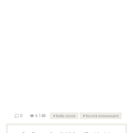
0
6.148
Belle storie
Novità interessanti