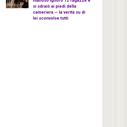
mafioso ignorò 12 ragazze e
si sdraiò ai piedi della
cameriera — la verità su di
lei sconvolse tutti