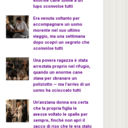
enorme cane simile a un
lupo sconvolse tutti
Era venuta soltanto per
accompagnare un uomo
morente nel suo ultimo
viaggio, ma una settimana
dopo scoprì un segreto che
sconvolse tutti
Una povera ragazza è stata
arrestata proprio nel rifugio,
quando un enorme cane
stava per sbranare un
poliziotto — ma l’arrivo di un
uomo ha scioccato tutti
Un’anziana donna era certa
che la propria figlia le
avesse voltato le spalle per
sempre, finché non aprì il
sacco di riso che le era stato