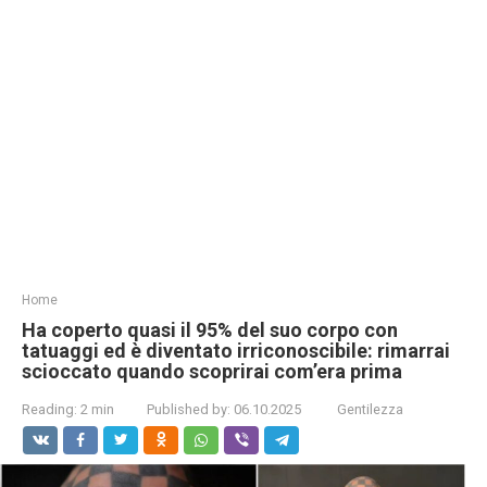
Home
Ha coperto quasi il 95% del suo corpo con
tatuaggi ed è diventato irriconoscibile: rimarrai
scioccato quando scoprirai com’era prima
Reading:
2 min
Published by:
06.10.2025
Gentilezza