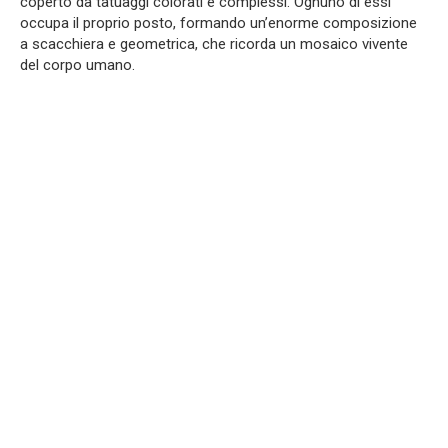
coperto da tatuaggi colorati e complessi. Ognuno di essi
occupa il proprio posto, formando un’enorme composizione
a scacchiera e geometrica, che ricorda un mosaico vivente
del corpo umano.