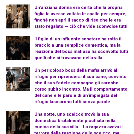
Un’anziana donna era certa che la propria
figlia le avesse voltato le spalle per sempre,
finché non aprì il sacco di riso che le era
stato regalato — ciò che vide sconvolse tutti
Il figlio di un influente senatore ha rotto il
braccio a una semplice domestica, ma la
reazione del boss mafioso ha sconvolto tutti
quelli che si trovavano nella villa…
Un pericoloso boss della mafia arrivò al
rifugio per riprendersi il suo cane, convinto
che il suo fedele compagno gli sarebbe
corso subito incontro. Ma il comportamento
del cane e le parole di un’impiegata del
rifugio lasciarono tutti senza parole
Una notte, uno sceicco trovò la sua
domestica brutalmente picchiata nella
cucina della sua villa… La ragazza aveva il
terrore della reazione dello sceicco, ma