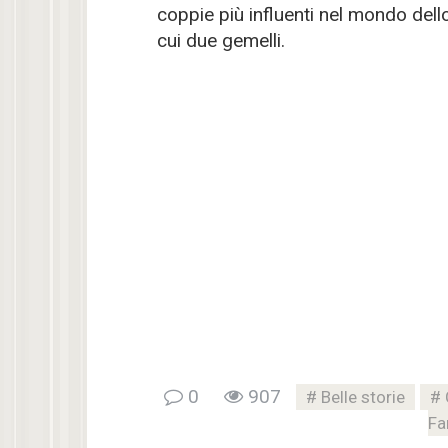
coppie più influenti nel mondo dello
cui due gemelli.
0
907
Belle storie
Fa