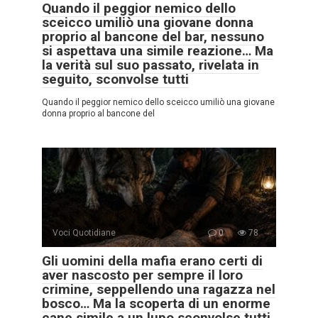
Quando il peggior nemico dello
sceicco umiliò una giovane donna
proprio al bancone del bar, nessuno
si aspettava una simile reazione… Ma
la verità sul suo passato, rivelata in
seguito, sconvolse tutti
Quando il peggior nemico dello sceicco umiliò una giovane
donna proprio al bancone del
Voci Quotidiane
0
78
Gli uomini della mafia erano certi di
aver nascosto per sempre il loro
crimine, seppellendo una ragazza nel
bosco… Ma la scoperta di un enorme
cane simile a un lupo sconvolse tutti