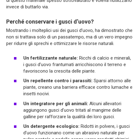
di questo materiale spesso sottovalutato e voleva riutilizzarlo
invece di buttarlo via.
Perché conservare i gusci d’uovo?
Mostrando i molteplici usi dei gusci d’uovo, ha dimostrato che
non si trattava solo di un passatempo, ma di un vero impegno
per ridurre gli sprechi e ottimizzare le risorse naturali.
Un fertilizzante naturale:
Ricchi di calcio e minerali,
i gusci d’uovo frantumati arricchiscono il terreno e
favoriscono la crescita delle piante.
Un repellente contro i parassiti:
Sparsi attorno alle
piante, creano una barriera efficace contro lumache e
insetti nocivi.
Un integratore per gli animali:
Alcuni allevatori
aggiungono gusci d’uovo tritati al mangime delle
galline per rafforzare la qualità dei loro gusci.
Un detergente ecologico:
Ridotti in polvere, i gusci
d’uovo funzionano come un abrasivo naturale per