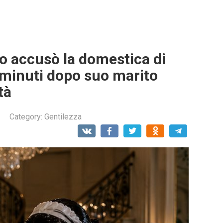
io accusò la domestica di
minuti dopo suo marito
tà
Category:
Gentilezza