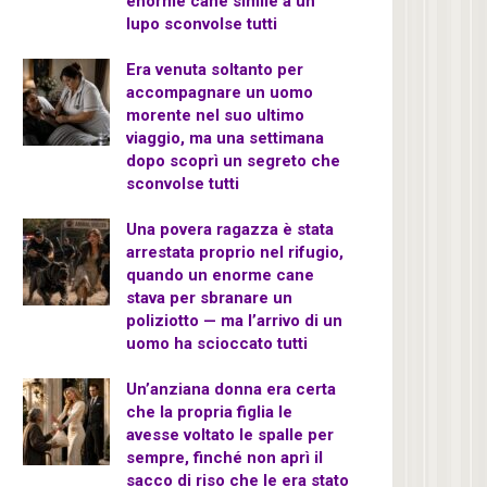
enorme cane simile a un
lupo sconvolse tutti
Era venuta soltanto per
accompagnare un uomo
morente nel suo ultimo
viaggio, ma una settimana
dopo scoprì un segreto che
sconvolse tutti
Una povera ragazza è stata
arrestata proprio nel rifugio,
quando un enorme cane
stava per sbranare un
poliziotto — ma l’arrivo di un
uomo ha scioccato tutti
Un’anziana donna era certa
che la propria figlia le
avesse voltato le spalle per
sempre, finché non aprì il
sacco di riso che le era stato