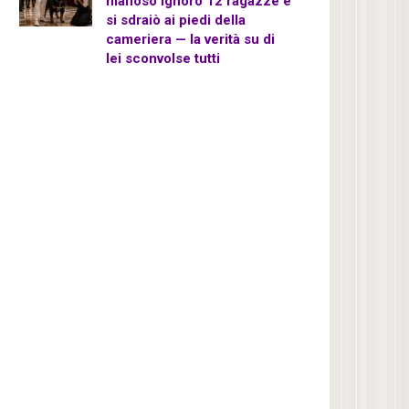
mafioso ignorò 12 ragazze e
si sdraiò ai piedi della
cameriera — la verità su di
lei sconvolse tutti