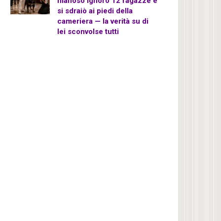
mafioso ignorò 12 ragazze e
si sdraiò ai piedi della
cameriera — la verità su di
lei sconvolse tutti