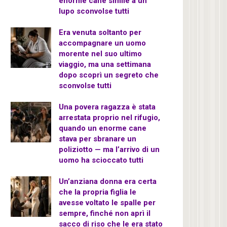
enorme cane simile a un
lupo sconvolse tutti
Era venuta soltanto per
accompagnare un uomo
morente nel suo ultimo
viaggio, ma una settimana
dopo scoprì un segreto che
sconvolse tutti
Una povera ragazza è stata
arrestata proprio nel rifugio,
quando un enorme cane
stava per sbranare un
poliziotto — ma l’arrivo di un
uomo ha scioccato tutti
Un’anziana donna era certa
che la propria figlia le
avesse voltato le spalle per
sempre, finché non aprì il
sacco di riso che le era stato