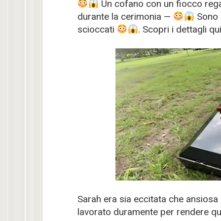
Un cofano con un fiocco rega
durante la cerimonia —
Sono q
scioccati
. Scopri i dettagli qu
Sarah era sia eccitata che ansiosa
lavorato duramente per rendere ques