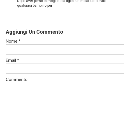
Dopo aver perso la moglie e la figlia, un miliardario evitò
qualsiasi bambino per
Aggiungi Un Commento
Nome
*
Email
*
Commento