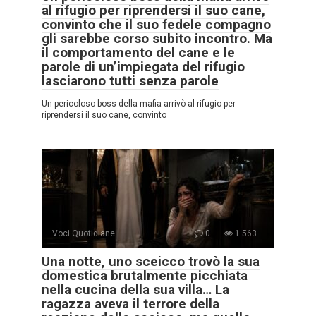
al rifugio per riprendersi il suo cane,
convinto che il suo fedele compagno
gli sarebbe corso subito incontro. Ma
il comportamento del cane e le
parole di un’impiegata del rifugio
lasciarono tutti senza parole
Un pericoloso boss della mafia arrivò al rifugio per
riprendersi il suo cane, convinto
Voci Quotidiane
0
1.563
Una notte, uno sceicco trovò la sua
domestica brutalmente picchiata
nella cucina della sua villa… La
ragazza aveva il terrore della