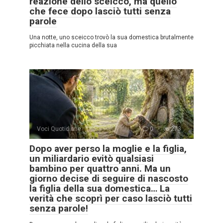
reazione dello sceicco, ma quello
che fece dopo lasciò tutti senza
parole
Una notte, uno sceicco trovò la sua domestica brutalmente
picchiata nella cucina della sua
Voci Quotidiane
0
273
Dopo aver perso la moglie e la figlia,
un miliardario evitò qualsiasi
bambino per quattro anni. Ma un
giorno decise di seguire di nascosto
la figlia della sua domestica… La
verità che scoprì per caso lasciò tutti
senza parole!