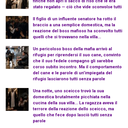
finché non aprì il sacco di riso che le era
stato regalato — ciò che vide sconvolse tutti
Il figlio di un influente senatore ha rotto il
braccio a una semplice domestica, ma la
reazione del boss mafioso ha sconvolto tutti
quelli che si trovavano nella villa…
Un pericoloso boss della mafia arrivò al
rifugio per riprendersi il suo cane, convinto
che il suo fedele compagno gli sarebbe
corso subito incontro. Ma il comportamento
del cane e le parole di un’impiegata del
rifugio lasciarono tutti senza parole
Una notte, uno sceicco trovò la sua
domestica brutalmente picchiata nella
cucina della sua villa… La ragazza aveva il
terrore della reazione dello sceicco, ma
quello che fece dopo lasciò tutti senza
parole