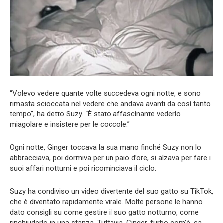
“Volevo vedere quante volte succedeva ogni notte, e sono
rimasta scioccata nel vedere che andava avanti da così tanto
tempo”, ha detto Suzy. “È stato affascinante vederlo
miagolare e insistere per le coccole.”
Ogni notte, Ginger toccava la sua mano finché Suzy non lo
abbracciava, poi dormiva per un paio d’ore, si alzava per fare i
suoi affari notturni e poi ricominciava il ciclo.
Suzy ha condiviso un video divertente del suo gatto su TikTok,
che è diventato rapidamente virale. Molte persone le hanno
dato consigli su come gestire il suo gatto notturno, come
rinchiuderlo in una stanza. Tuttavia, Ginger, furbo com’è, sa