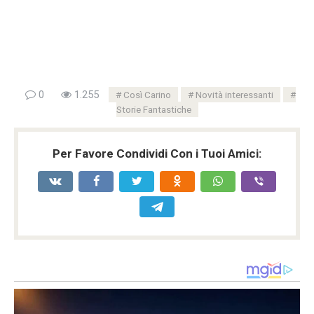
0
1.255
Così Carino
Novità interessanti
Storie Fantastiche
Per Favore Condividi Con i Tuoi Amici: