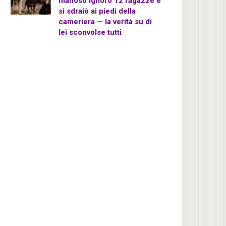
mafioso ignorò 12 ragazze e
si sdraiò ai piedi della
cameriera — la verità su di
lei sconvolse tutti