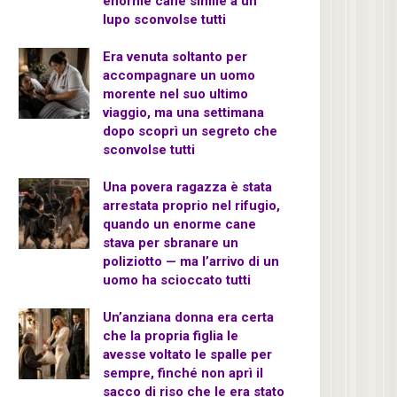
enorme cane simile a un
lupo sconvolse tutti
Era venuta soltanto per
accompagnare un uomo
morente nel suo ultimo
viaggio, ma una settimana
dopo scoprì un segreto che
sconvolse tutti
Una povera ragazza è stata
arrestata proprio nel rifugio,
quando un enorme cane
stava per sbranare un
poliziotto — ma l’arrivo di un
uomo ha scioccato tutti
Un’anziana donna era certa
che la propria figlia le
avesse voltato le spalle per
sempre, finché non aprì il
sacco di riso che le era stato