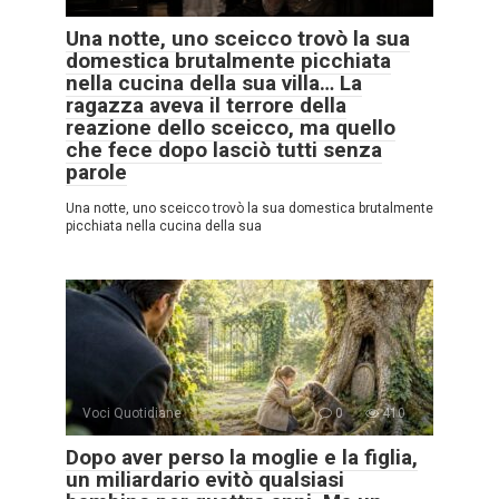
Una notte, uno sceicco trovò la sua
domestica brutalmente picchiata
nella cucina della sua villa… La
ragazza aveva il terrore della
reazione dello sceicco, ma quello
che fece dopo lasciò tutti senza
parole
Una notte, uno sceicco trovò la sua domestica brutalmente
picchiata nella cucina della sua
Voci Quotidiane
0
410
Dopo aver perso la moglie e la figlia,
un miliardario evitò qualsiasi