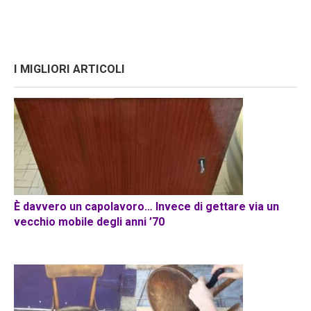
I MIGLIORI ARTICOLI
È davvero un capolavoro… Invece di gettare via un
vecchio mobile degli anni ’70