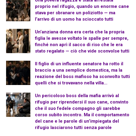
Una povera ragazza è stata arrestata
proprio nel rifugio, quando un enorme cane
stava per sbranare un poliziotto — ma
l’arrivo di un uomo ha scioccato tutti
Un’anziana donna era certa che la propria
figlia le avesse voltato le spalle per sempre,
finché non aprì il sacco di riso che le era
stato regalato — ciò che vide sconvolse tutti
Il figlio di un influente senatore ha rotto il
braccio a una semplice domestica, ma la
reazione del boss mafioso ha sconvolto tutti
quelli che si trovavano nella villa…
Un pericoloso boss della mafia arrivò al
rifugio per riprendersi il suo cane, convinto
che il suo fedele compagno gli sarebbe
corso subito incontro. Ma il comportamento
del cane e le parole di un’impiegata del
rifugio lasciarono tutti senza parole