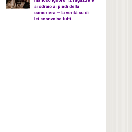
mafioso ignorò 12 ragazze e
si sdraiò ai piedi della
cameriera — la verità su di
lei sconvolse tutti