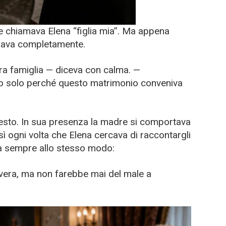
a e chiamava Elena “figlia mia”. Ma appena
biava completamente.
tra famiglia — diceva con calma. —
lio solo perché questo matrimonio conveniva
uesto. In sua presenza la madre si comportava
ì ogni volta che Elena cercava di raccontargli
va sempre allo stesso modo:
vera, ma non farebbe mai del male a