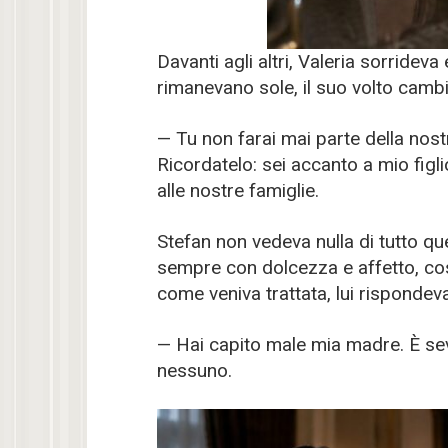
Davanti agli altri, Valeria sorridev
rimanevano sole, il suo volto cam
— Tu non farai mai parte della nos
Ricordatelo: sei accanto a mio fig
alle nostre famiglie.
Stefan non vedeva nulla di tutto q
sempre con dolcezza e affetto, cos
come veniva trattata, lui risponde
— Hai capito male mia madre. È se
nessuno.