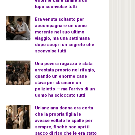
enorme cane simile a un
lupo sconvolse tutti
Era venuta soltanto per
accompagnare un uomo
morente nel suo ultimo
viaggio, ma una settimana
dopo scoprì un segreto che
sconvolse tutti
Una povera ragazza è stata
arrestata proprio nel rifugio,
quando un enorme cane
stava per sbranare un
poliziotto — ma l’arrivo di un
uomo ha scioccato tutti
Un’anziana donna era certa
che la propria figlia le
avesse voltato le spalle per
sempre, finché non aprì il
sacco di riso che le era stato