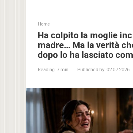
Home
Ha colpito la moglie in
madre… Ma la verità ch
dopo lo ha lasciato co
Reading:
7 min
Published by:
02.07.2026