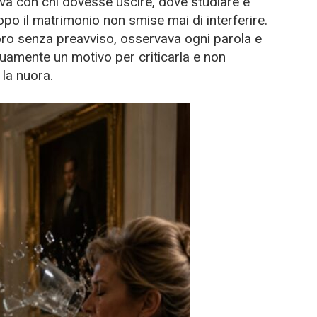
a con chi dovesse uscire, dove studiare e
po il matrimonio non smise mai di interferire.
oro senza preavviso, osservava ogni parola e
nuamente un motivo per criticarla e non
 la nuora.