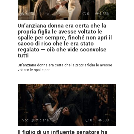
Voci Quotidiane
0
1.556
Un’anziana donna era certa che la
propria figlia le avesse voltato le
spalle per sempre, finché non aprì il
sacco di riso che le era stato
regalato — ciò che vide sconvolse
tutti
Un’anziana donna era certa che la propria figlia le avesse
voltato le spalle per
Voci Quotidiane
0
503
Il figlio di un influente senatore ha