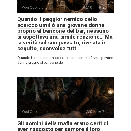
Voci Quotidiane
0
80
Quando il peggior nemico dello
sceicco umiliò una giovane donna
proprio al bancone del bar, nessuno
si aspettava una simile reazione… Ma
la verità sul suo passato, rivelata in
seguito, sconvolse tutti
Quando il peggior nemico dello sceicco umiliò una giovane
donna proprio al bancone del
Voci Quotidiane
0
74
Gli uomini della mafia erano certi di
aver nascosto per sempre il loro