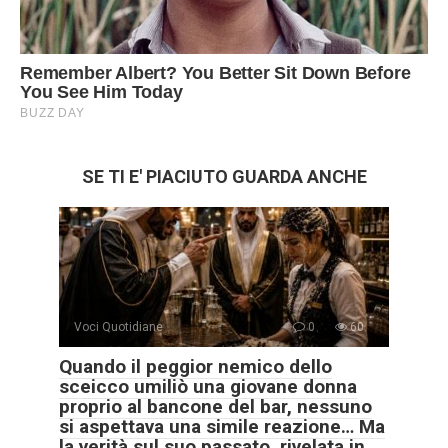
SE TI E' PIACIUTO GUARDA ANCHE
Voci Quotidiane
0
60
Quando il peggior nemico dello
sceicco umiliò una giovane donna
proprio al bancone del bar, nessuno
si aspettava una simile reazione… Ma
la verità sul suo passato, rivelata in