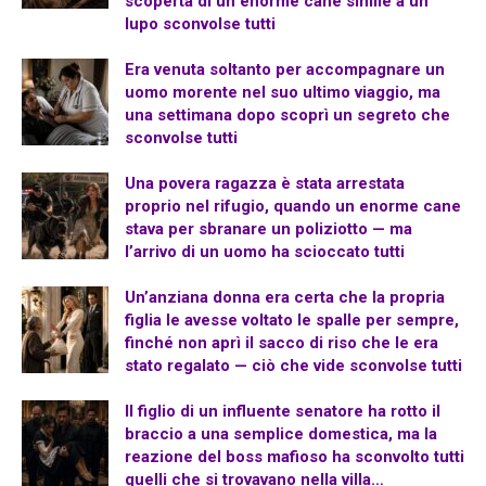
scoperta di un enorme cane simile a un
lupo sconvolse tutti
Era venuta soltanto per accompagnare un
uomo morente nel suo ultimo viaggio, ma
una settimana dopo scoprì un segreto che
sconvolse tutti
Una povera ragazza è stata arrestata
proprio nel rifugio, quando un enorme cane
stava per sbranare un poliziotto — ma
l’arrivo di un uomo ha scioccato tutti
Un’anziana donna era certa che la propria
figlia le avesse voltato le spalle per sempre,
finché non aprì il sacco di riso che le era
stato regalato — ciò che vide sconvolse tutti
Il figlio di un influente senatore ha rotto il
braccio a una semplice domestica, ma la
reazione del boss mafioso ha sconvolto tutti
quelli che si trovavano nella villa…