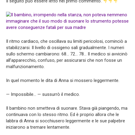
Il seguito può essere letto nel primo commento.
Il ritmo cardiaco, che oscillava su limiti pericolosi, cominciò a
stabilizzarsi. Il livello di ossigeno salì gradualmente. I numeri
sullo schermo cambiarono: 68… 72… 78… Il medico si avvicinò
all’apparecchio, confuso, per assicurarsi che non fosse un
malfunzionamento.
In quel momento le dita di Anna si mossero leggermente.
— Impossibile… — sussurrò il medico.
Il bambino non smetteva di suonare. Stava già piangendo, ma
continuava con lo stesso ritmo. Ed è proprio allora che le
labbra di Anna si socchiusero leggermente e le sue palpebre
iniziarono a tremare lentamente.