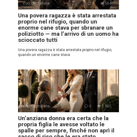
Voci Quotidiane
0
564
Una povera ragazza è stata arrestata
proprio nel rifugio, quando un
enorme cane stava per sbranare un
poliziotto — ma l’arrivo di un uomo ha
scioccato tutti
Una povera ragazza è stata arrestata proprio nel rifugio,
quando un enorme cane stava
Voci Quotidiane
0
1.500
Un’anziana donna era certa che la
propria figlia le avesse voltato le
spalle per sempre, finché non aprì il
sacco di riso che le era stato