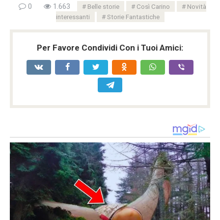
0
1.663
Belle storie
Così Carino
Novità
interessanti
Storie Fantastiche
Per Favore Condividi Con i Tuoi Amici: