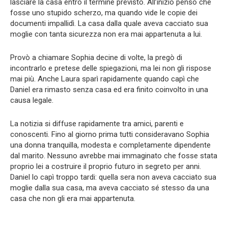
lasciare la casa entro il termine previsto. All’inizio pensò che
fosse uno stupido scherzo, ma quando vide le copie dei
documenti impallidì. La casa dalla quale aveva cacciato sua
moglie con tanta sicurezza non era mai appartenuta a lui.
Provò a chiamare Sophia decine di volte, la pregò di
incontrarlo e pretese delle spiegazioni, ma lei non gli rispose
mai più. Anche Laura sparì rapidamente quando capì che
Daniel era rimasto senza casa ed era finito coinvolto in una
causa legale.
La notizia si diffuse rapidamente tra amici, parenti e
conoscenti. Fino al giorno prima tutti consideravano Sophia
una donna tranquilla, modesta e completamente dipendente
dal marito. Nessuno avrebbe mai immaginato che fosse stata
proprio lei a costruire il proprio futuro in segreto per anni.
Daniel lo capì troppo tardi: quella sera non aveva cacciato sua
moglie dalla sua casa, ma aveva cacciato sé stesso da una
casa che non gli era mai appartenuta.