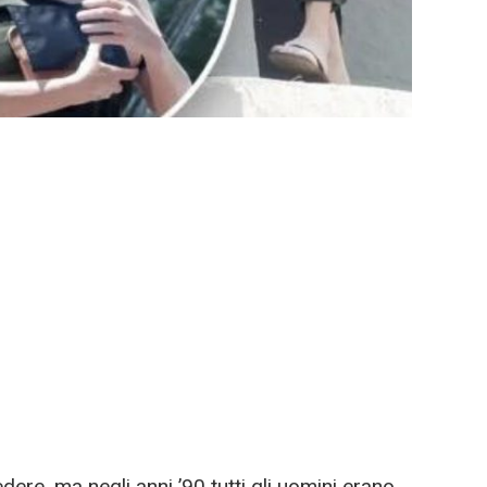
ere, ma negli anni ’90 tutti gli uomini erano