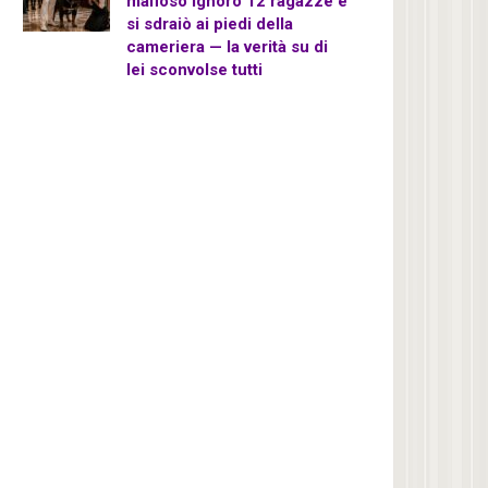
mafioso ignorò 12 ragazze e
si sdraiò ai piedi della
cameriera — la verità su di
lei sconvolse tutti