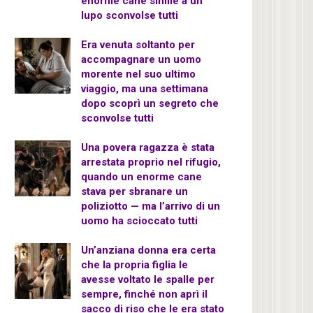
enorme cane simile a un
lupo sconvolse tutti
Era venuta soltanto per
accompagnare un uomo
morente nel suo ultimo
viaggio, ma una settimana
dopo scoprì un segreto che
sconvolse tutti
Una povera ragazza è stata
arrestata proprio nel rifugio,
quando un enorme cane
stava per sbranare un
poliziotto — ma l’arrivo di un
uomo ha scioccato tutti
Un’anziana donna era certa
che la propria figlia le
avesse voltato le spalle per
sempre, finché non aprì il
sacco di riso che le era stato