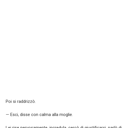
Poi si raddrizzò.
— Esci, disse con calma alla moglie.
Lei rise nervosamente, incredula, cercò di giustificarsi, parlò di