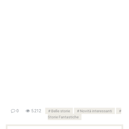
0
5.212
Belle storie
Novità interessanti
Storie Fantastiche