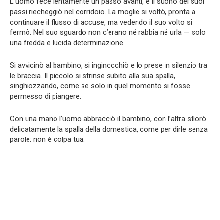
L’uomo fece lentamente un passo avanti, e il suono dei suoi
passi riecheggiò nel corridoio. La moglie si voltò, pronta a
continuare il flusso di accuse, ma vedendo il suo volto si
fermò. Nel suo sguardo non c’erano né rabbia né urla — solo
una fredda e lucida determinazione.
Si avvicinò al bambino, si inginocchiò e lo prese in silenzio tra
le braccia. Il piccolo si strinse subito alla sua spalla,
singhiozzando, come se solo in quel momento si fosse
permesso di piangere.
Con una mano l’uomo abbracciò il bambino, con l’altra sfiorò
delicatamente la spalla della domestica, come per dirle senza
parole: non è colpa tua.