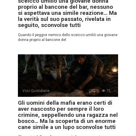
sceicco umiliò una giovane donna
proprio al bancone del bar, nessuno
si aspettava una simile reazione… Ma
la verità sul suo passato, rivelata in
seguito, sconvolse tutti
Quando il peggior nemico dello sceicco umiliò una giovane
donna proprio al bancone del
Voci Quotidiane
0
75
Gli uomini della mafia erano certi di
aver nascosto per sempre il loro
crimine, seppellendo una ragazza nel
bosco… Ma la scoperta di un enorme
cane simile a un lupo sconvolse tutti