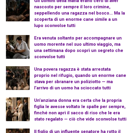
Gli uomini della mafia erano certi di aver
nascosto per sempre il loro crimine,
seppellendo una ragazza nel bosco… Ma la
scoperta di un enorme cane simile a un
lupo sconvolse tutti
Era venuta soltanto per accompagnare un
uomo morente nel suo ultimo viaggio, ma
una settimana dopo scoprì un segreto che
sconvolse tutti
Una povera ragazza è stata arrestata
proprio nel rifugio, quando un enorme cane
stava per sbranare un poliziotto — ma
l’arrivo di un uomo ha scioccato tutti
Un’anziana donna era certa che la propria
figlia le avesse voltato le spalle per sempre,
finché non aprì il sacco di riso che le era
stato regalato — ciò che vide sconvolse tutti
Il figlio di un influente senatore ha rotto il