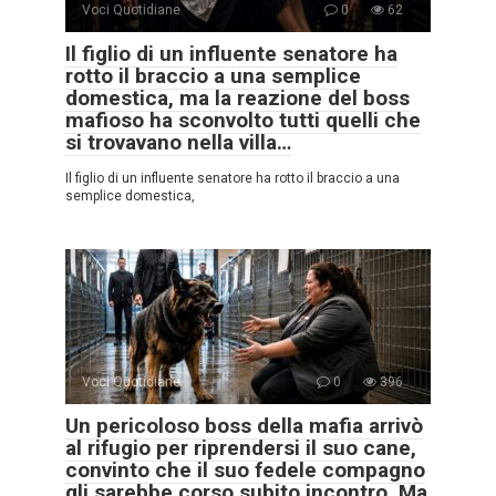
Voci Quotidiane
0
62
Il figlio di un influente senatore ha
rotto il braccio a una semplice
domestica, ma la reazione del boss
mafioso ha sconvolto tutti quelli che
si trovavano nella villa…
Il figlio di un influente senatore ha rotto il braccio a una
semplice domestica,
Voci Quotidiane
0
396
Un pericoloso boss della mafia arrivò
al rifugio per riprendersi il suo cane,
convinto che il suo fedele compagno
gli sarebbe corso subito incontro. Ma