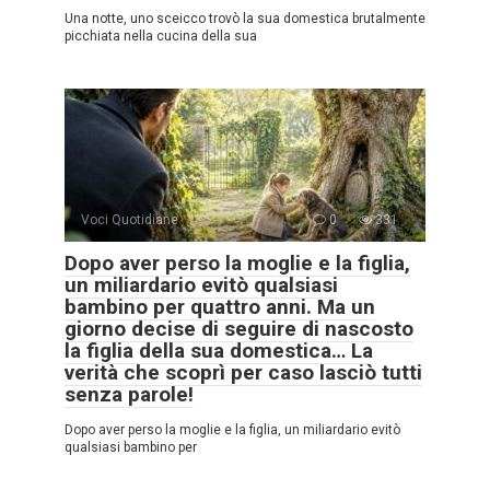
Una notte, uno sceicco trovò la sua domestica brutalmente
picchiata nella cucina della sua
Voci Quotidiane
0
331
Dopo aver perso la moglie e la figlia,
un miliardario evitò qualsiasi
bambino per quattro anni. Ma un
giorno decise di seguire di nascosto
la figlia della sua domestica… La
verità che scoprì per caso lasciò tutti
senza parole!
Dopo aver perso la moglie e la figlia, un miliardario evitò
qualsiasi bambino per