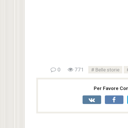
0
771
Belle storie
Per Favore Cond