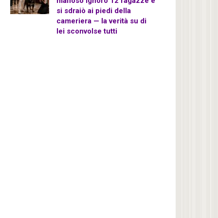
mafioso ignorò 12 ragazze e
si sdraiò ai piedi della
cameriera — la verità su di
lei sconvolse tutti