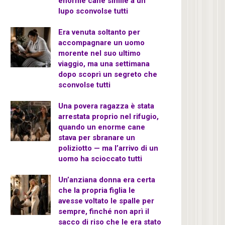
enorme cane simile a un
lupo sconvolse tutti
Era venuta soltanto per
accompagnare un uomo
morente nel suo ultimo
viaggio, ma una settimana
dopo scoprì un segreto che
sconvolse tutti
Una povera ragazza è stata
arrestata proprio nel rifugio,
quando un enorme cane
stava per sbranare un
poliziotto — ma l’arrivo di un
uomo ha scioccato tutti
Un’anziana donna era certa
che la propria figlia le
avesse voltato le spalle per
sempre, finché non aprì il
sacco di riso che le era stato