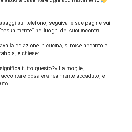
 e iniziò a osservare ogni suo movimento.
saggi sul telefono, seguiva le sue pagine sui
“casualmente” nei luoghi dei suoi incontri.
va la colazione in cucina, si mise accanto a
 rabbia, e chiese:
 significa tutto questo?» La moglie,
 raccontare cosa era realmente accaduto, e
ito.