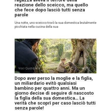
reazione dello sceicco, ma quello
che fece dopo lasciò tutti senza
parole
Una notte, uno sceicco trovò la sua domestica brutalmente
picchiata nella cucina della sua
Voci Quotidiane
0
317
Dopo aver perso la moglie e la figlia,
un miliardario evitò qualsiasi
bambino per quattro anni. Ma un
giorno decise di seguire di nascosto
la figlia della sua domestica… La
verità che scoprì per caso lasciò tutti
senza parole!