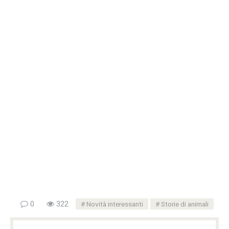
0
322
Novità interessanti
Storie di animali