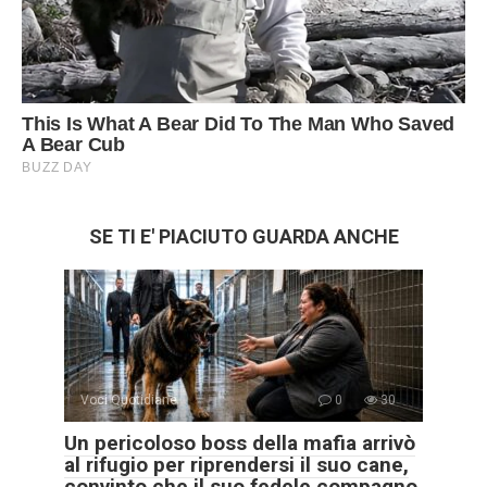
SE TI E' PIACIUTO GUARDA ANCHE
Voci Quotidiane
0
30
Un pericoloso boss della mafia arrivò
al rifugio per riprendersi il suo cane,
convinto che il suo fedele compagno