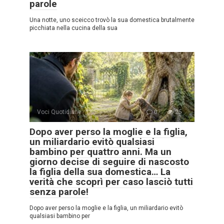
parole
Una notte, uno sceicco trovò la sua domestica brutalmente
picchiata nella cucina della sua
Voci Quotidiane
0
25
Dopo aver perso la moglie e la figlia,
un miliardario evitò qualsiasi
bambino per quattro anni. Ma un
giorno decise di seguire di nascosto
la figlia della sua domestica… La
verità che scoprì per caso lasciò tutti
senza parole!
Dopo aver perso la moglie e la figlia, un miliardario evitò
qualsiasi bambino per