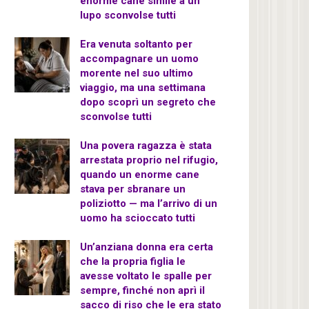
enorme cane simile a un
lupo sconvolse tutti
Era venuta soltanto per
accompagnare un uomo
morente nel suo ultimo
viaggio, ma una settimana
dopo scoprì un segreto che
sconvolse tutti
Una povera ragazza è stata
arrestata proprio nel rifugio,
quando un enorme cane
stava per sbranare un
poliziotto — ma l’arrivo di un
uomo ha scioccato tutti
Un’anziana donna era certa
che la propria figlia le
avesse voltato le spalle per
sempre, finché non aprì il
sacco di riso che le era stato