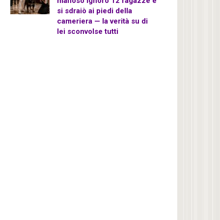
mafioso ignorò 12 ragazze e
si sdraiò ai piedi della
cameriera — la verità su di
lei sconvolse tutti