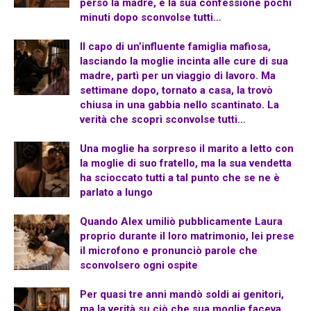
perso la madre, e la sua confessione pochi
minuti dopo sconvolse tutti…
Il capo di un’influente famiglia mafiosa,
lasciando la moglie incinta alle cure di sua
madre, partì per un viaggio di lavoro. Ma
settimane dopo, tornato a casa, la trovò
chiusa in una gabbia nello scantinato. La
verità che scoprì sconvolse tutti…
Una moglie ha sorpreso il marito a letto con
la moglie di suo fratello, ma la sua vendetta
ha scioccato tutti a tal punto che se ne è
parlato a lungo
Quando Alex umiliò pubblicamente Laura
proprio durante il loro matrimonio, lei prese
il microfono e pronunciò parole che
sconvolsero ogni ospite
Per quasi tre anni mandò soldi ai genitori,
ma la verità su ciò che sua moglie faceva