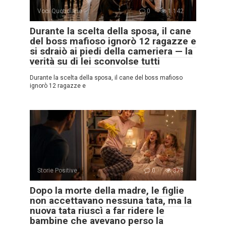
Voci Quotidiane
0
1.142
Durante la scelta della sposa, il cane
del boss mafioso ignorò 12 ragazze e
si sdraiò ai piedi della cameriera — la
verità su di lei sconvolse tutti
Durante la scelta della sposa, il cane del boss mafioso
ignorò 12 ragazze e
Storie Positive
0
373
Dopo la morte della madre, le figlie
non accettavano nessuna tata, ma la
nuova tata riuscì a far ridere le
bambine che avevano perso la