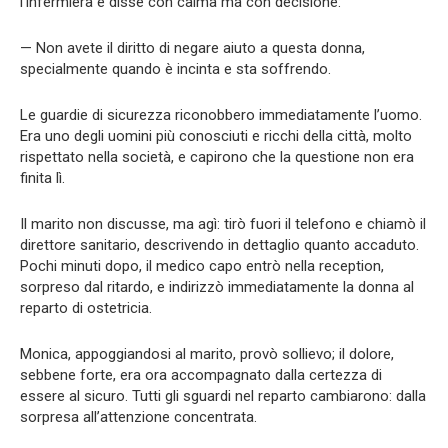
l’infermiera e disse con calma ma con decisione:
— Non avete il diritto di negare aiuto a questa donna,
specialmente quando è incinta e sta soffrendo.
Le guardie di sicurezza riconobbero immediatamente l’uomo.
Era uno degli uomini più conosciuti e ricchi della città, molto
rispettato nella società, e capirono che la questione non era
finita lì.
Il marito non discusse, ma agì: tirò fuori il telefono e chiamò il
direttore sanitario, descrivendo in dettaglio quanto accaduto.
Pochi minuti dopo, il medico capo entrò nella reception,
sorpreso dal ritardo, e indirizzò immediatamente la donna al
reparto di ostetricia.
Monica, appoggiandosi al marito, provò sollievo; il dolore,
sebbene forte, era ora accompagnato dalla certezza di
essere al sicuro. Tutti gli sguardi nel reparto cambiarono: dalla
sorpresa all’attenzione concentrata.