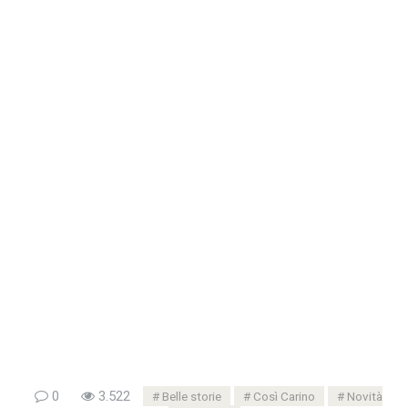
0
3.522
Belle storie
Così Carino
Novità