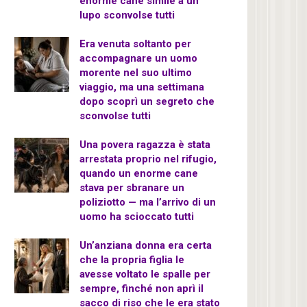
enorme cane simile a un
lupo sconvolse tutti
Era venuta soltanto per
accompagnare un uomo
morente nel suo ultimo
viaggio, ma una settimana
dopo scoprì un segreto che
sconvolse tutti
Una povera ragazza è stata
arrestata proprio nel rifugio,
quando un enorme cane
stava per sbranare un
poliziotto — ma l’arrivo di un
uomo ha scioccato tutti
Un’anziana donna era certa
che la propria figlia le
avesse voltato le spalle per
sempre, finché non aprì il
sacco di riso che le era stato