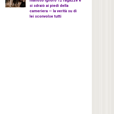
mafioso ignorò 12 ragazze e
si sdraiò ai piedi della
cameriera — la verità su di
lei sconvolse tutti