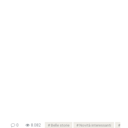
0
8.082
Belle storie
Novità interessanti