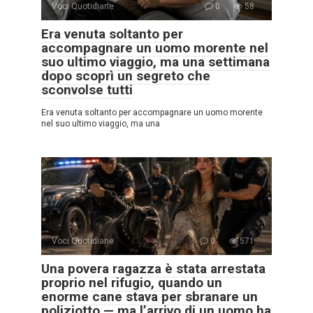
Voci Quotidiane
0
58
Era venuta soltanto per
accompagnare un uomo morente nel
suo ultimo viaggio, ma una settimana
dopo scoprì un segreto che
sconvolse tutti
Era venuta soltanto per accompagnare un uomo morente
nel suo ultimo viaggio, ma una
Voci Quotidiane
0
571
Una povera ragazza è stata arrestata
proprio nel rifugio, quando un
enorme cane stava per sbranare un
poliziotto — ma l’arrivo di un uomo ha