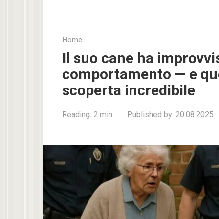
Home
Il suo cane ha improvv
comportamento — e que
scoperta incredibile
Reading:
2 min
Published by:
20.08.2025