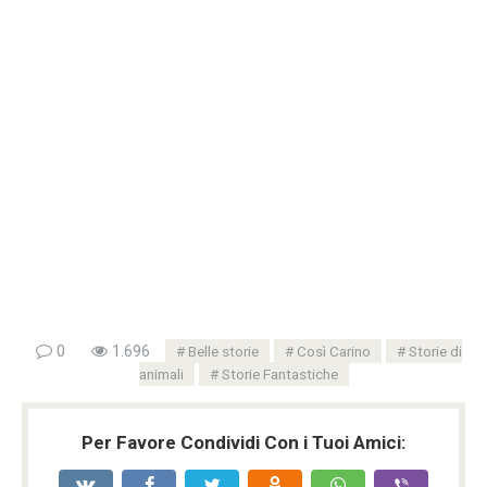
0
1.696
Belle storie
Così Carino
Storie di
animali
Storie Fantastiche
Per Favore Condividi Con i Tuoi Amici: