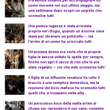
Era venuta soltanto per accompagnare un
uomo morente nel suo ultimo viaggio, ma
una settimana dopo scoprì un segreto che
sconvolse tutti
Una povera ragazza è stata arrestata
proprio nel rifugio, quando un enorme cane
stava per sbranare un poliziotto — ma
l’arrivo di un uomo ha scioccato tutti
Un’anziana donna era certa che la propria
figlia le avesse voltato le spalle per sempre,
finché non aprì il sacco di riso che le era
stato regalato — ciò che vide sconvolse tutti
Il figlio di un influente senatore ha rotto il
braccio a una semplice domestica, ma la
reazione del boss mafioso ha sconvolto tutti
quelli che si trovavano nella villa…
Un pericoloso boss della mafia arrivò al
rifugio per riprendersi il suo cane, convinto