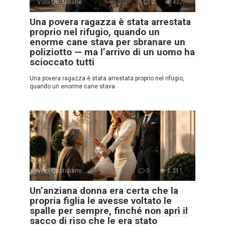
Voci Quotidiane
0
432
Una povera ragazza è stata arrestata
proprio nel rifugio, quando un
enorme cane stava per sbranare un
poliziotto — ma l’arrivo di un uomo ha
scioccato tutti
Una povera ragazza è stata arrestata proprio nel rifugio,
quando un enorme cane stava
Voci Quotidiane
0
1.211
Un’anziana donna era certa che la
propria figlia le avesse voltato le
spalle per sempre, finché non aprì il
sacco di riso che le era stato