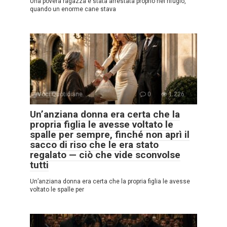
Una povera ragazza è stata arrestata proprio nel rifugio,
quando un enorme cane stava
Voci Quotidiane
0
1.226
Un’anziana donna era certa che la
propria figlia le avesse voltato le
spalle per sempre, finché non aprì il
sacco di riso che le era stato
regalato — ciò che vide sconvolse
tutti
Un’anziana donna era certa che la propria figlia le avesse
voltato le spalle per