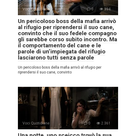
Voci Quotidiane
0
394
Un pericoloso boss della mafia arrivò
al rifugio per riprendersi il suo cane,
convinto che il suo fedele compagno
gli sarebbe corso subito incontro. Ma
il comportamento del cane e le
parole di un’impiegata del rifugio
lasciarono tutti senza parole
Un pericoloso boss della mafia arrivò al rifugio per
riprendersi il suo cane, convinto
Voci Quotidiane
0
2.361
Una notte, uno sceicco trovò la sua