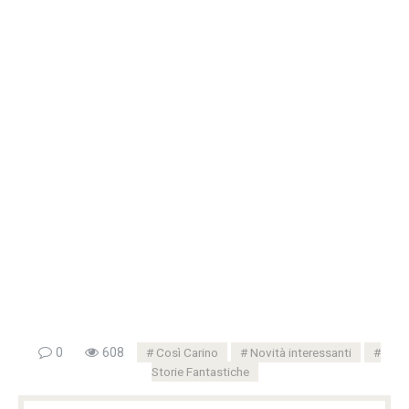
0
608
Così Carino
Novità interessanti
Storie Fantastiche