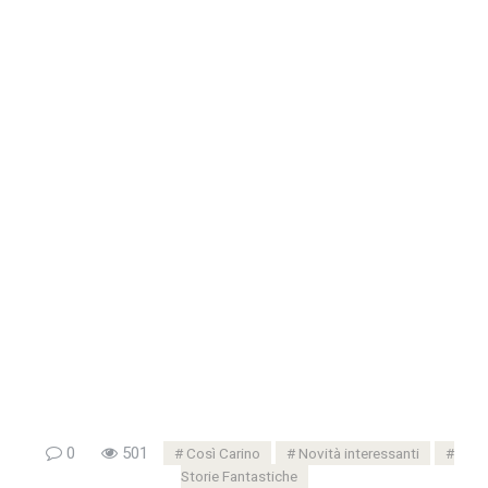
0
501
Così Carino
Novità interessanti
Storie Fantastiche