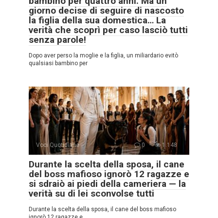
bambino per quattro anni. Ma un
giorno decise di seguire di nascosto
la figlia della sua domestica… La
verità che scoprì per caso lasciò tutti
senza parole!
Dopo aver perso la moglie e la figlia, un miliardario evitò
qualsiasi bambino per
Voci Quotidiane
0
1.148
Durante la scelta della sposa, il cane
del boss mafioso ignorò 12 ragazze e
si sdraiò ai piedi della cameriera — la
verità su di lei sconvolse tutti
Durante la scelta della sposa, il cane del boss mafioso
ignorò 12 ragazze e