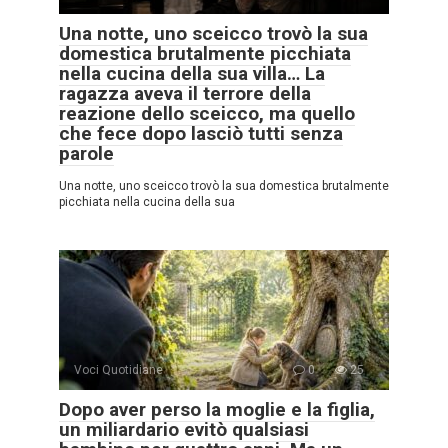
Una notte, uno sceicco trovò la sua
domestica brutalmente picchiata
nella cucina della sua villa… La
ragazza aveva il terrore della
reazione dello sceicco, ma quello
che fece dopo lasciò tutti senza
parole
Una notte, uno sceicco trovò la sua domestica brutalmente
picchiata nella cucina della sua
Voci Quotidiane
0
25
Dopo aver perso la moglie e la figlia,
un miliardario evitò qualsiasi