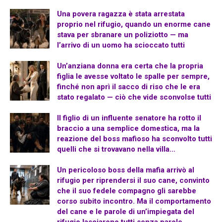
Una povera ragazza è stata arrestata
proprio nel rifugio, quando un enorme cane
stava per sbranare un poliziotto — ma
l’arrivo di un uomo ha scioccato tutti
Un’anziana donna era certa che la propria
figlia le avesse voltato le spalle per sempre,
finché non aprì il sacco di riso che le era
stato regalato — ciò che vide sconvolse tutti
Il figlio di un influente senatore ha rotto il
braccio a una semplice domestica, ma la
reazione del boss mafioso ha sconvolto tutti
quelli che si trovavano nella villa…
Un pericoloso boss della mafia arrivò al
rifugio per riprendersi il suo cane, convinto
che il suo fedele compagno gli sarebbe
corso subito incontro. Ma il comportamento
del cane e le parole di un’impiegata del
rifugio lasciarono tutti senza parole