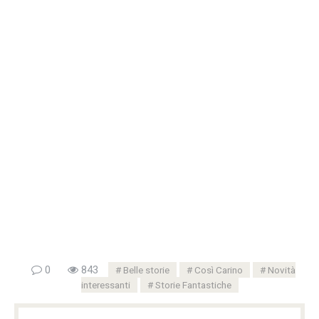
0
843
Belle storie
Così Carino
Novità
interessanti
Storie Fantastiche