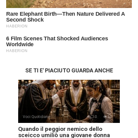
SE TI E' PIACIUTO GUARDA ANCHE
Voci Quotidiane
0
61
Quando il peggior nemico dello
sceicco umiliò una giovane donna