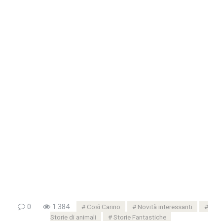
0
1.384
Così Carino
Novità interessanti
Storie di animali
Storie Fantastiche