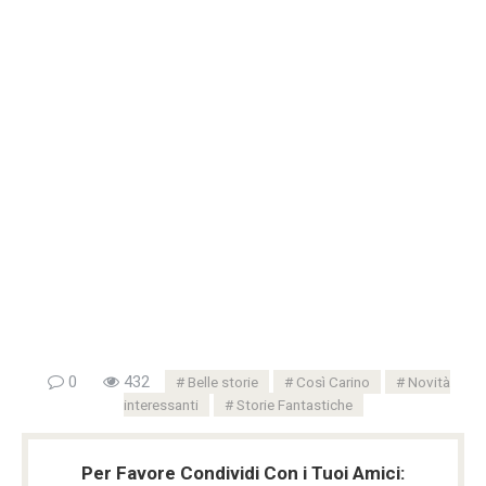
0
432
Belle storie
Così Carino
Novità
interessanti
Storie Fantastiche
Per Favore Condividi Con i Tuoi Amici: