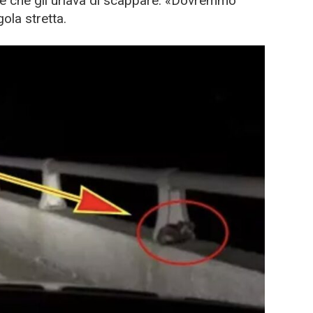
e che gli urlava di scappare. «Dovremmo
ola stretta.