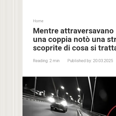
Home
Mentre attraversavano 
una coppia notò una str
scoprite di cosa si trat
Reading:
2 min
Published by:
20.03.2025