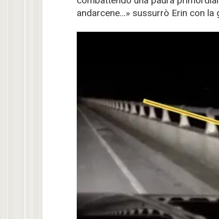
combattendo una paura primordial
andarcene…» sussurrò Erin con la g