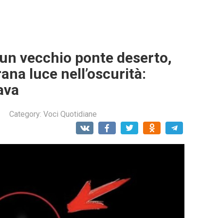
un vecchio ponte deserto,
ana luce nell’oscurità:
tava
Category:
Voci Quotidiane